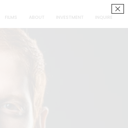
FILMS
ABOUT
INVESTMENT
INQUIRE