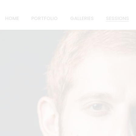
HOME
PORTFOLIO
GALLERIES
SESSIONS